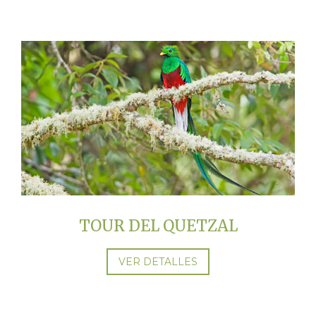
Luna De Miel En Las Nubes
Pase Del Día
3 Noches Todo Incluido
Cumpleaños Con Quetzales
Multi-Flash
Jardín De Colibríes
TOUR DEL QUETZAL
VER DETALLES