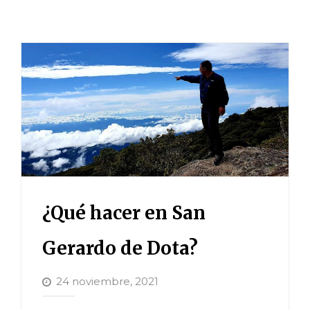
Luna De Miel En Las Nubes
Pase Del Día
3 Noches Todo Incluido
Cumpleaños Con Quetzales
Multi-Flash
Jardín De Colibríes
¿Qué hacer en San
Gerardo de Dota?
24 noviembre, 2021