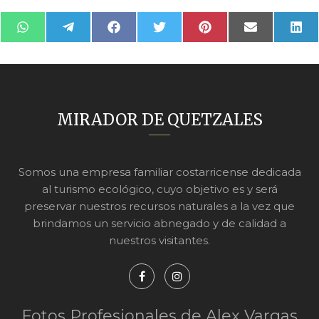
Compartir
Compartir
Compartir
Compartir
Compartir
Compartir
Com
WhatsApp
Telegram
Facebook
Twitter
Pinterest
Email
Link
en
en
en
en
en
en
en
MIRADOR DE QUETZALES
Somos una empresa familiar costarricense dedicada
al turismo ecológico, cuyo objetivo es y será
preservar nuestros recursos naturales a la vez que
brindamos un servicio abnegado y de calidad a
nuestros visitantes.
Fotos Profesionales de Alex Vargas