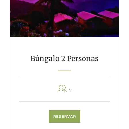
Luna De Miel En Las Nubes
Pase Del Día
3 Noches Todo Incluido
Cumpleaños Con Quetzales
Búngalo 2 Personas
Multi-Flash
Jardín De Colibríes
2
RESERVAR