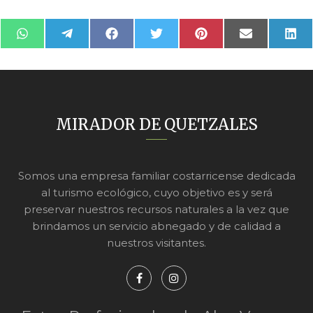
Compartir
Compartir
Compartir
Compartir
Compartir
Compartir
Com
WhatsApp
Telegram
Facebook
Twitter
Pinterest
Email
Link
en
en
en
en
en
en
en
MIRADOR DE QUETZALES
Somos una empresa familiar costarricense dedicada
al turismo ecológico, cuyo objetivo es y será
preservar nuestros recursos naturales a la vez que
brindamos un servicio abnegado y de calidad a
nuestros visitantes.